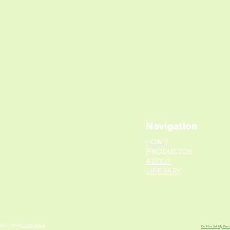
Navigation
HOME
PRODUCTOS
ABOUT
LIBERARY
ISEÑO POR
CASA BELE
Do Not Sell My Perso