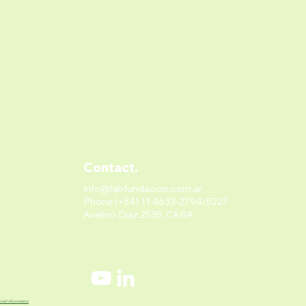
Contact.
info@labfundacion.com.ar
Phone (+54) 11 4633-2794/5227
Avelino Diaz 2535, CABA
nal Information